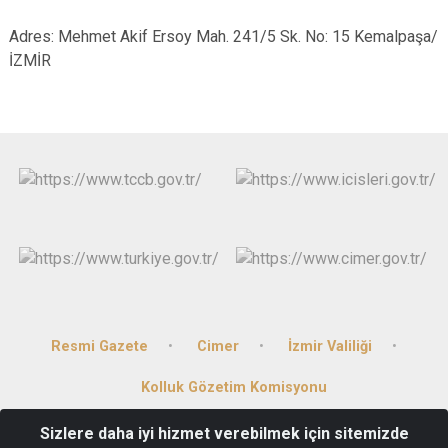
Adres: Mehmet Akif Ersoy Mah. 241/5 Sk. No: 15 Kemalpaşa/
İZMİR
Resmi Gazete
Cimer
İzmir Valiliği
Kolluk Gözetim Komisyonu
Sizlere daha iyi hizmet verebilmek için sitemizde
Mehmet Akif Ersoy Mahallesi Atatürk Bulvarı Kemalpaşa/İzmir