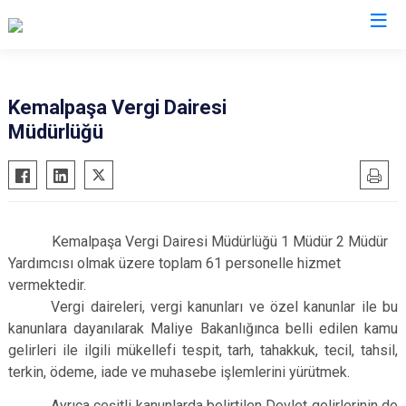
İzmir
Kemalpaşa Vergi Dairesi
Müdürlüğü
Aliağa
Foça
Menemen
Balçova
Gaziemir
Narlıdere
Bayındır
Güzelbahçe
Ödemiş
Bergama
Karaburun
Seferihisar
K
emalpaşa Vergi Dairesi Müdürlüğü 1 Müdür 2 Müdür
Beydağ
Karşıyaka
Selçuk
Yardımcısı olmak üzere toplam 61 personelle hizmet
Bornova
Kemalpaşa
Tire
vermektedir.
Vergi daireleri, vergi kanunları ve özel kanunlar ile bu
Buca
Kınık
Torbalı
kanunlara dayanılarak Maliye Bakanlığınca belli edilen kamu
Çeşme
Kiraz
Urla
gelirleri ile ilgili mükellefi tespit, tarh, tahakkuk, tecil, tahsil,
Çiğli
Konak
Bayraklı
terkin, ödeme, iade ve muhasebe işlemlerini yürütmek.
Dikili
Menderes
Karabağlar
Ayrıca çeşitli kanunlarda belirtilen Devlet gelirlerinin de