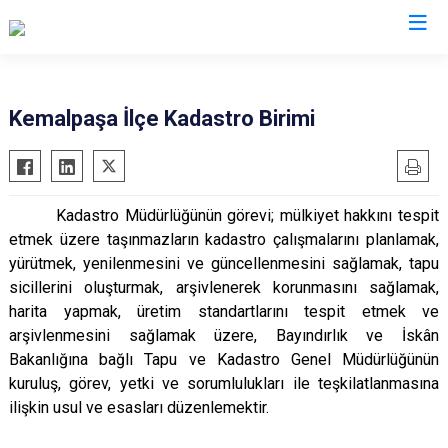
İzmir
Kemalpaşa İlçe Kadastro Birimi
Aliağa
Foça
Menemen
Balçova
Gaziemir
Narlıdere
Kadastro Müdürlüğünün görevi; mülkiyet hakkını tespit
Bayındır
Güzelbahçe
Ödemiş
etmek üzere taşınmazların kadastro çalışmalarını planlamak,
Bergama
Karaburun
Seferihisar
yürütmek, yenilenmesini ve güncellenmesini sağlamak, tapu
Beydağ
Karşıyaka
Selçuk
sicillerini oluşturmak, arşivlenerek korunmasını sağlamak,
harita yapmak, üretim standartlarını tespit etmek ve
Bornova
Kemalpaşa
Tire
arşivlenmesini sağlamak üzere, Bayındırlık ve İskân
Buca
Kınık
Torbalı
Bakanlığına bağlı Tapu ve Kadastro Genel Müdürlüğünün
Çeşme
Kiraz
Urla
kuruluş, görev, yetki ve sorumlulukları ile teşkilatlanmasına
Çiğli
Konak
Bayraklı
ilişkin usul ve esasları düzenlemektir.
Dikili
Menderes
Karabağlar