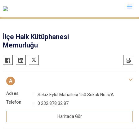
İzmir
İlçe Halk Kütüphanesi
Memurluğu
Aliağa
Foça
Menemen
Balçova
Gaziemir
Narlıdere
Bayındır
Güzelbahçe
Ödemiş
Bergama
Karaburun
Seferihisar
A
Beydağ
Karşıyaka
Selçuk
Adres
Sekiz Eylül Mahallesi 150 Sokak No:5/A
Bornova
Kemalpaşa
Tire
Telefon
0 232 878 32 87
Buca
Kınık
Torbalı
Çeşme
Kiraz
Urla
Haritada Gör
Çiğli
Konak
Bayraklı
Dikili
Menderes
Karabağlar