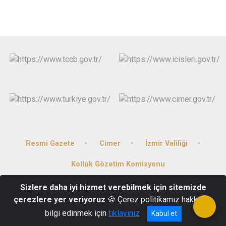
Resmi Gazete
Cimer
İzmir Valiliği
Kolluk Gözetim Komisyonu
Sizlere daha iyi hizmet verebilmek için sitemizde
Mehmet Akif Ersoy Mahallesi Atatürk Bulvarı Kemalpaşa/İzmir
çerezlere yer veriyoruz
🍪 Çerez politikamız hakkında
(0232) 878 18 82
bilgi edinmek için
tıklayınız
Kabul et